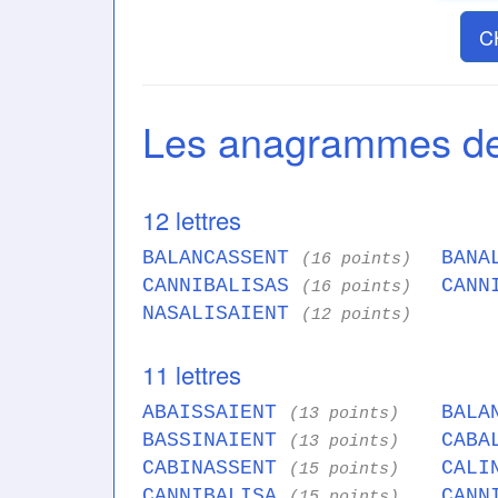
C
Les anagrammes d
12 lettres
BALANCASSENT
BANA
(16 points)
CANNIBALISAS
CANN
(16 points)
NASALISAIENT
(12 points)
11 lettres
ABAISSAIENT
BALA
(13 points)
BASSINAIENT
CABA
(13 points)
CABINASSENT
CALI
(15 points)
CANNIBALISA
CANN
(15 points)