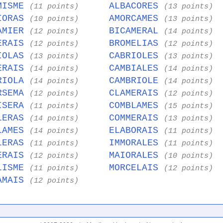
MISME
ALBACORES
(11 points)
(13 points)
IORAS
AMORCAMES
(10 points)
(13 points)
AMIER
BICAMERAL
(12 points)
(14 points)
ERAIS
BROMELIAS
(12 points)
(12 points)
IOLAS
CABRIOLES
(13 points)
(13 points)
ERAIS
CAMBIALES
(14 points)
(14 points)
RIOLA
CAMBRIOLE
(14 points)
(14 points)
RSEMA
CLAMERAIS
(12 points)
(12 points)
ISERA
COMBLAMES
(11 points)
(15 points)
LERAS
COMMERAIS
(14 points)
(13 points)
LAMES
ELABORAIS
(14 points)
(11 points)
LERAS
IMMORALES
(11 points)
(11 points)
ERAIS
MAIORALES
(12 points)
(10 points)
LISME
MORCELAIS
(11 points)
(12 points)
AMAIS
(12 points)