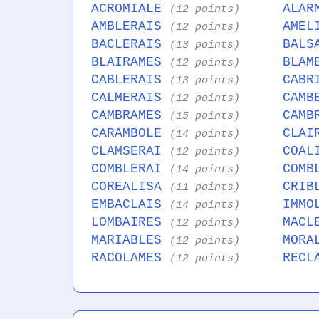
ACROMIALE
ALAR
(12 points)
AMBLERAIS
AMEL
(12 points)
BACLERAIS
BALS
(13 points)
BLAIRAMES
BLAM
(12 points)
CABLERAIS
CABR
(13 points)
CALMERAIS
CAMB
(12 points)
CAMBRAMES
CAMB
(15 points)
CARAMBOLE
CLAI
(14 points)
CLAMSERAI
COAL
(12 points)
COMBLERAI
COMB
(14 points)
COREALISA
CRIB
(11 points)
EMBACLAIS
IMMO
(14 points)
LOMBAIRES
MACL
(12 points)
MARIABLES
MORA
(12 points)
RACOLAMES
RECL
(12 points)