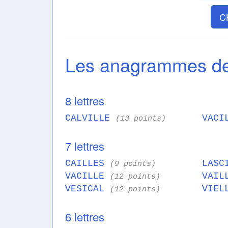
C
Les anagrammes d
8 lettres
CALVILLE
VACI
(13 points)
7 lettres
CAILLES
LASC
(9 points)
VACILLE
VAIL
(12 points)
VESICAL
VIEL
(12 points)
6 lettres