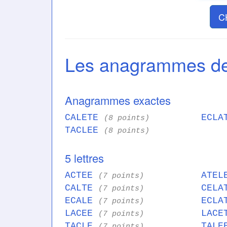
C
Les anagrammes d
Anagrammes exactes
CALETE
ECL
(8 points)
TACLEE
(8 points)
5 lettres
ACTEE
ATE
(7 points)
CALTE
CEL
(7 points)
ECALE
ECL
(7 points)
LACEE
LAC
(7 points)
TACLE
TAL
(7 points)