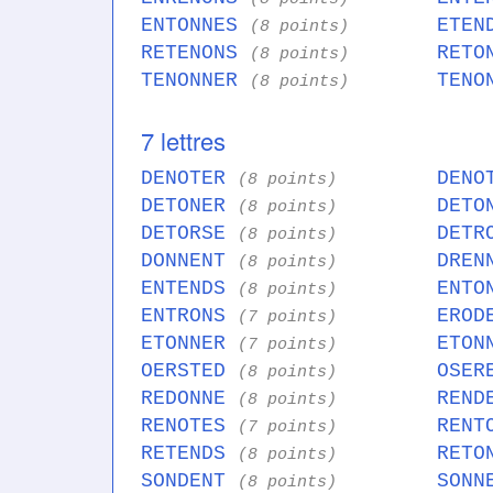
ENTONNES
ETEN
(8 points)
RETENONS
RETO
(8 points)
TENONNER
TENO
(8 points)
7 lettres
DENOTER
DENO
(8 points)
DETONER
DETO
(8 points)
DETORSE
DETR
(8 points)
DONNENT
DREN
(8 points)
ENTENDS
ENTO
(8 points)
ENTRONS
EROD
(7 points)
ETONNER
ETON
(7 points)
OERSTED
OSER
(8 points)
REDONNE
REND
(8 points)
RENOTES
RENT
(7 points)
RETENDS
RETO
(8 points)
SONDENT
SONN
(8 points)