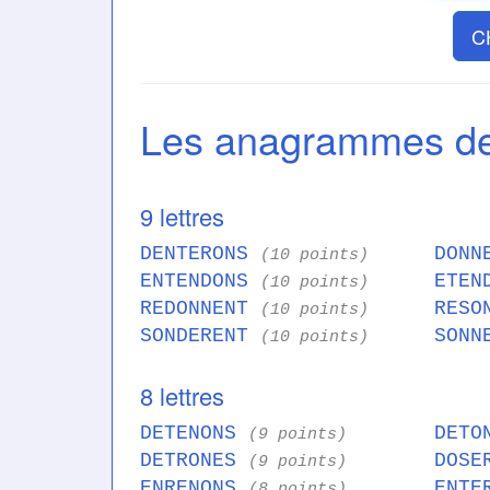
C
Les anagrammes 
9 lettres
DENTERONS
DONN
(10 points)
ENTENDONS
ETEN
(10 points)
REDONNENT
RESO
(10 points)
SONDERENT
SONN
(10 points)
8 lettres
DETENONS
DETO
(9 points)
DETRONES
DOSE
(9 points)
ENRENONS
ENTE
(8 points)