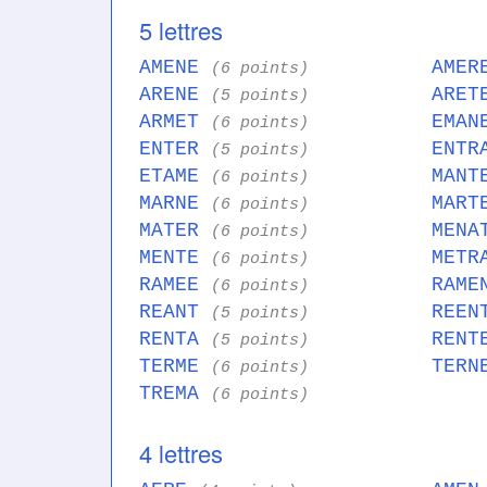
5 lettres
AMENE
AME
(6 points)
ARENE
ARE
(5 points)
ARMET
EMA
(6 points)
ENTER
ENT
(5 points)
ETAME
MAN
(6 points)
MARNE
MAR
(6 points)
MATER
MEN
(6 points)
MENTE
MET
(6 points)
RAMEE
RAM
(6 points)
REANT
REE
(5 points)
RENTA
REN
(5 points)
TERME
TER
(6 points)
TREMA
(6 points)
4 lettres