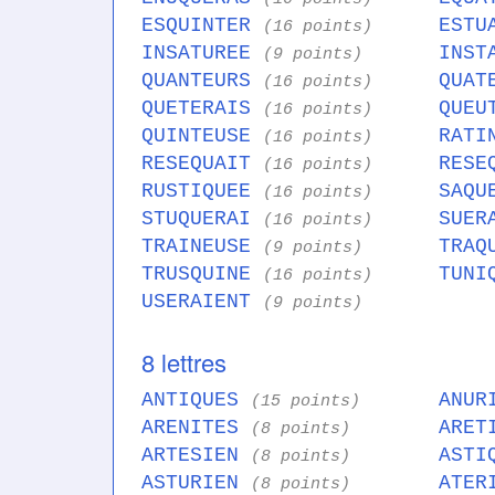
ESQUINTER
ESTU
(16 points)
INSATUREE
INST
(9 points)
QUANTEURS
QUAT
(16 points)
QUETERAIS
QUEU
(16 points)
QUINTEUSE
RATI
(16 points)
RESEQUAIT
RESE
(16 points)
RUSTIQUEE
SAQU
(16 points)
STUQUERAI
SUER
(16 points)
TRAINEUSE
TRAQ
(9 points)
TRUSQUINE
TUNI
(16 points)
USERAIENT
(9 points)
8 lettres
ANTIQUES
ANUR
(15 points)
ARENITES
ARET
(8 points)
ARTESIEN
ASTI
(8 points)
ASTURIEN
ATER
(8 points)