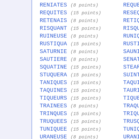
RENIATES
REQU
(8 points)
REQUITES
RESE
(15 points)
RETENAIS
RETI
(8 points)
RISQUANT
RISQ
(15 points)
RUINEUSE
RUNI
(8 points)
RUSTIQUA
RUST
(15 points)
SATURNIE
SAUN
(8 points)
SAUTIERE
SENA
(8 points)
SQUATINE
STEA
(15 points)
STUQUERA
SUIN
(15 points)
TANIQUES
TAQU
(15 points)
TAQUINES
TAUR
(15 points)
TIQUEURS
TIQU
(15 points)
TRAINEES
TRAQ
(8 points)
TRINQUES
TRIQ
(15 points)
TRUQUEES
TRUS
(15 points)
TUNIQUEE
TUNI
(15 points)
URANEUSE
URAN
(8 points)