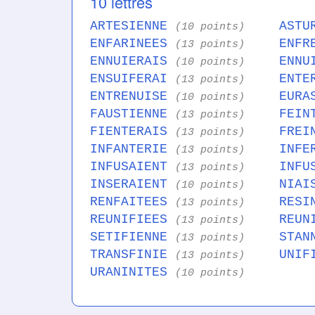
10 lettres
ARTESIENNE
ASTU
(10 points)
ENFARINEES
ENFR
(13 points)
ENNUIERAIS
ENNU
(10 points)
ENSUIFERAI
ENTE
(13 points)
ENTRENUISE
EURA
(10 points)
FAUSTIENNE
FEIN
(13 points)
FIENTERAIS
FREI
(13 points)
INFANTERIE
INFE
(13 points)
INFUSAIENT
INFU
(13 points)
INSERAIENT
NIAI
(10 points)
RENFAITEES
RESI
(13 points)
REUNIFIEES
REUN
(13 points)
SETIFIENNE
STAN
(13 points)
TRANSFINIE
UNIF
(13 points)
URANINITES
(10 points)