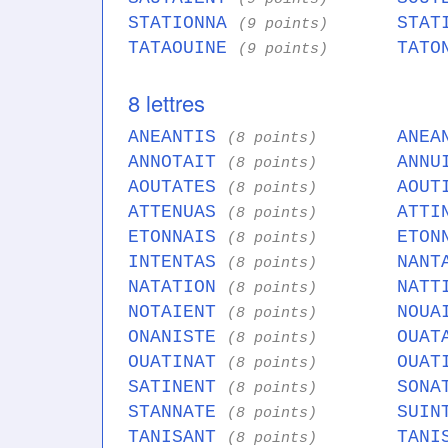
STATIONNA
STAT
(9 points)
TATAOUINE
TATO
(9 points)
8 lettres
ANEANTIS
ANEA
(8 points)
ANNOTAIT
ANNU
(8 points)
AOUTATES
AOUT
(8 points)
ATTENUAS
ATTI
(8 points)
ETONNAIS
ETON
(8 points)
INTENTAS
NANT
(8 points)
NATATION
NATT
(8 points)
NOTAIENT
NOUA
(8 points)
ONANISTE
OUAT
(8 points)
OUATINAT
OUAT
(8 points)
SATINENT
SONA
(8 points)
STANNATE
SUIN
(8 points)
TANISANT
TANI
(8 points)