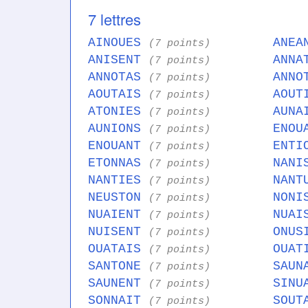
7 lettres
AINOUES
ANEA
(7 points)
ANISENT
ANNA
(7 points)
ANNOTAS
ANNO
(7 points)
AOUTAIS
AOUT
(7 points)
ATONIES
AUNA
(7 points)
AUNIONS
ENOU
(7 points)
ENOUANT
ENTI
(7 points)
ETONNAS
NANI
(7 points)
NANTIES
NANT
(7 points)
NEUSTON
NONI
(7 points)
NUAIENT
NUAI
(7 points)
NUISENT
ONUS
(7 points)
OUATAIS
OUAT
(7 points)
SANTONE
SAUN
(7 points)
SAUNENT
SINU
(7 points)
SONNAIT
SOUT
(7 points)