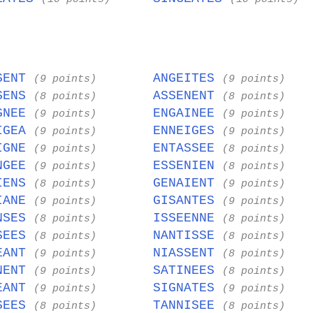
SENT
ANGEITES
(9 points)
(9 points)
SENS
ASSENENT
(8 points)
(8 points)
GNEE
ENGAINEE
(9 points)
(9 points)
IGEA
ENNEIGES
(9 points)
(9 points)
IGNE
ENTASSEE
(9 points)
(8 points)
NGEE
ESSENIEN
(9 points)
(8 points)
IENS
GENAIENT
(8 points)
(9 points)
IANE
GISANTES
(9 points)
(9 points)
NSES
ISSEENNE
(8 points)
(8 points)
SEES
NANTISSE
(8 points)
(8 points)
EANT
NIASSENT
(9 points)
(8 points)
NENT
SATINEES
(9 points)
(8 points)
EANT
SIGNATES
(9 points)
(9 points)
SEES
TANNISEE
(8 points)
(8 points)