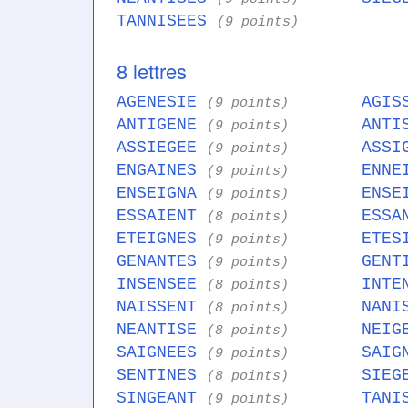
TANNISEES
(9 points)
8 lettres
AGENESIE
AGIS
(9 points)
ANTIGENE
ANTI
(9 points)
ASSIEGEE
ASSI
(9 points)
ENGAINES
ENNE
(9 points)
ENSEIGNA
ENSE
(9 points)
ESSAIENT
ESSA
(8 points)
ETEIGNES
ETES
(9 points)
GENANTES
GENT
(9 points)
INSENSEE
INTE
(8 points)
NAISSENT
NANI
(8 points)
NEANTISE
NEIG
(8 points)
SAIGNEES
SAIG
(9 points)
SENTINES
SIEG
(8 points)
SINGEANT
TANI
(9 points)