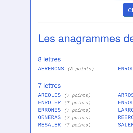
C
Les anagrammes 
8 lettres
AERERONS
ENRO
(8 points)
7 lettres
AREOLES
ARRO
(7 points)
ENROLER
ENRO
(7 points)
ERRONES
LARR
(7 points)
ORNERAS
REER
(7 points)
RESALER
SALE
(7 points)