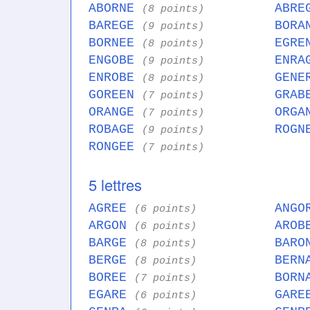
ABORNE
ABR
(8 points)
BAREGE
BOR
(9 points)
BORNEE
EGR
(8 points)
ENGOBE
ENR
(9 points)
ENROBE
GEN
(8 points)
GOREEN
GRA
(7 points)
ORANGE
ORG
(7 points)
ROBAGE
ROG
(9 points)
RONGEE
(7 points)
5 lettres
AGREE
ANG
(6 points)
ARGON
ARO
(6 points)
BARGE
BAR
(8 points)
BERGE
BER
(8 points)
BOREE
BOR
(7 points)
EGARE
GAR
(6 points)