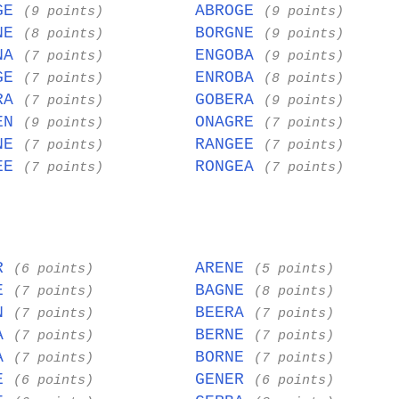
EGE
ABROGE
(9 points)
(9 points)
ANE
BORGNE
(8 points)
(9 points)
ENA
ENGOBA
(7 points)
(9 points)
AGE
ENROBA
(7 points)
(8 points)
ERA
GOBERA
(7 points)
(9 points)
BEN
ONAGRE
(9 points)
(7 points)
ANE
RANGEE
(7 points)
(7 points)
NEE
RONGEA
(7 points)
(7 points)
OR
ARENE
(6 points)
(5 points)
BE
BAGNE
(7 points)
(8 points)
ON
BEERA
(7 points)
(7 points)
NA
BERNE
(7 points)
(7 points)
NA
BORNE
(7 points)
(7 points)
EE
GENER
(6 points)
(6 points)