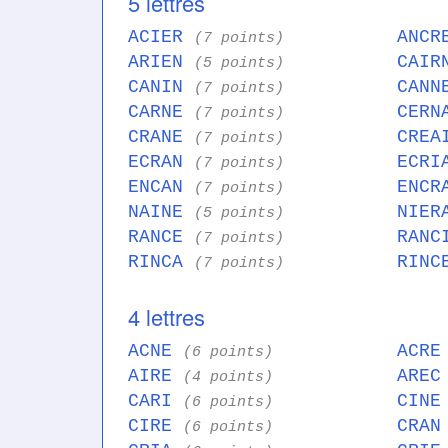
5 lettres
ACIER
ANC
(7 points)
ARIEN
CAI
(5 points)
CANIN
CAN
(7 points)
CARNE
CER
(7 points)
CRANE
CRE
(7 points)
ECRAN
ECR
(7 points)
ENCAN
ENC
(7 points)
NAINE
NIE
(5 points)
RANCE
RAN
(7 points)
RINCA
RIN
(7 points)
4 lettres
ACNE
ACR
(6 points)
AIRE
ARE
(4 points)
CARI
CIN
(6 points)
CIRE
CRA
(6 points)