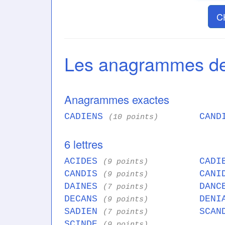
C
Les anagrammes d
Anagrammes exactes
CADIENS
CAND
(10 points)
6 lettres
ACIDES
CAD
(9 points)
CANDIS
CAN
(9 points)
DAINES
DAN
(7 points)
DECANS
DEN
(9 points)
SADIEN
SCA
(7 points)
SCINDE
(9 points)