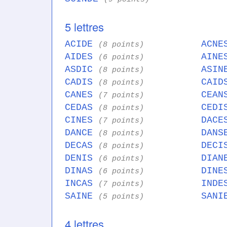
5 lettres
ACIDE
ACN
(8 points)
AIDES
AIN
(6 points)
ASDIC
ASI
(8 points)
CADIS
CAI
(8 points)
CANES
CEA
(7 points)
CEDAS
CED
(8 points)
CINES
DAC
(7 points)
DANCE
DAN
(8 points)
DECAS
DEC
(8 points)
DENIS
DIA
(6 points)
DINAS
DIN
(6 points)
INCAS
IND
(7 points)
SAINE
SAN
(5 points)
4 lettres