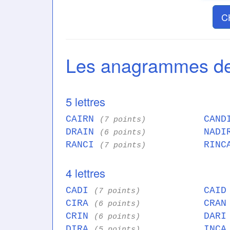
C
Les anagrammes d
5 lettres
CAIRN
CAN
(7 points)
DRAIN
NAD
(6 points)
RANCI
RIN
(7 points)
4 lettres
CADI
CAI
(7 points)
CIRA
CRA
(6 points)
CRIN
DAR
(6 points)
DIRA
INC
(5 points)