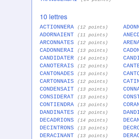
10 lettres
ACTIONNERA
ADON
(12 points)
ADORNAIENT
ANEC
(11 points)
ARCONNATES
AREN
(12 points)
CADONNERAI
CADO
(13 points)
CANDIDATER
CAND
(14 points)
CANOTERAIS
CANT
(12 points)
CANTONADES
CANT
(13 points)
CARTONNAIS
CATI
(12 points)
CONDENSAIT
CONN
(13 points)
CONSIDERAT
CONS
(13 points)
CONTIENDRA
CORA
(13 points)
DANDINATES
DAND
(12 points)
DECADRIONS
DECA
(14 points)
DECINTRONS
DECR
(13 points)
DERACINANT
DERA
(13 points)